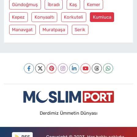
Gündoğmuş
İbradı
Kaş
Kemer
Kepez
Konyaaltı
Korkuteli
Kumluca
Manavgat
Muratpaşa
Serik
Derdimiz Ümmetin Dünyası