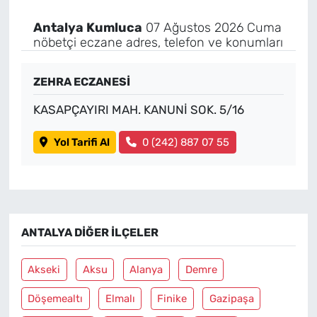
Antalya Kumluca
07 Ağustos 2026 Cuma
nöbetçi eczane adres, telefon ve konumları
ZEHRA ECZANESİ
KASAPÇAYIRI MAH. KANUNİ SOK. 5/16
Yol Tarifi Al
0 (242) 887 07 55
ANTALYA DIĞER İLÇELER
Akseki
Aksu
Alanya
Demre
Döşemealtı
Elmalı
Finike
Gazipaşa