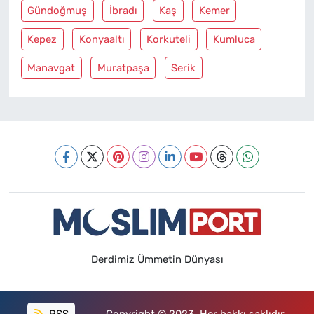
Gündoğmuş
İbradı
Kaş
Kemer
Kepez
Konyaaltı
Korkuteli
Kumluca
Manavgat
Muratpaşa
Serik
Derdimiz Ümmetin Dünyası