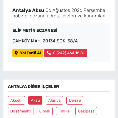
Antalya Aksu
06 Ağustos 2026 Perşembe
nöbetçi eczane adres, telefon ve konumları
ELİF METİN ECZANESİ
ÇAMKÖY MAH. 20134 SOK. 38/A
Yol Tarifi Al
0 (242) 464 18 81
ANTALYA DIĞER İLÇELER
Akseki
Aksu
Alanya
Demre
Döşemealtı
Elmalı
Finike
Gazipaşa