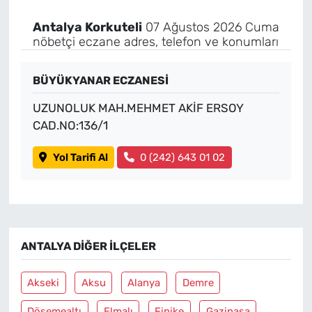
Antalya Korkuteli
07 Ağustos 2026 Cuma
nöbetçi eczane adres, telefon ve konumları
BÜYÜKYANAR ECZANESİ
UZUNOLUK MAH.MEHMET AKİF ERSOY
CAD.NO:136/1
Yol Tarifi Al
0 (242) 643 01 02
ANTALYA DIĞER İLÇELER
Akseki
Aksu
Alanya
Demre
Döşemealtı
Elmalı
Finike
Gazipaşa