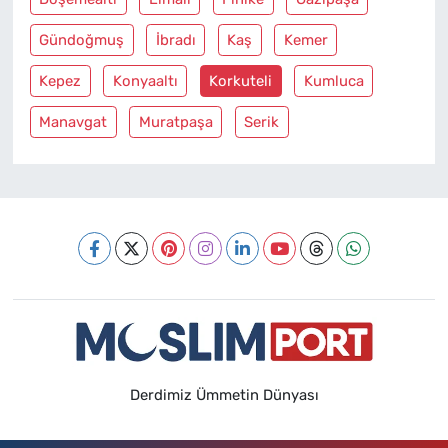
Gündoğmuş
İbradı
Kaş
Kemer
Kepez
Konyaaltı
Korkuteli
Kumluca
Manavgat
Muratpaşa
Serik
Derdimiz Ümmetin Dünyası