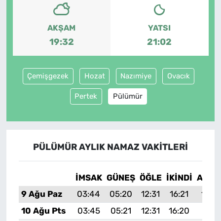
AKŞAM
YATSI
19:32
21:02
Çemişgezek
Hozat
Nazımiye
Ovacık
Pertek
Pülümür
PÜLÜMÜR AYLIK NAMAZ VAKITLERI
İMSAK
GÜNEŞ
ÖĞLE
İKINDI
AKŞA
9 Ağu Paz
03:44
05:20
12:31
16:21
19:3
10 Ağu Pts
03:45
05:21
12:31
16:20
19:31