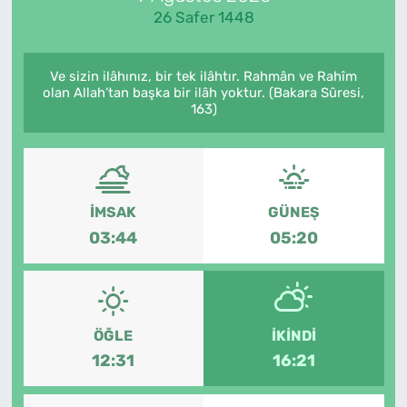
26 Safer 1448
Ve sizin ilâhınız, bir tek ilâhtır. Rahmân ve Rahîm
olan Allah’tan başka bir ilâh yoktur. (Bakara Sûresi,
163)
İMSAK
GÜNEŞ
03:44
05:20
ÖĞLE
İKINDI
12:31
16:21