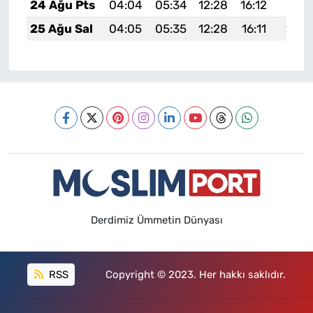
24 Ağu Pts
04:04
05:34
12:28
16:12
19:12
25 Ağu Sal
04:05
05:35
12:28
16:11
19:1
Derdimiz Ümmetin Dünyası
RSS
Copyright © 2023. Her hakkı saklıdır.