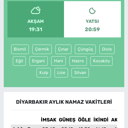
AKŞAM
YATSI
19:31
20:59
Bismil
Çermik
Çınar
Çüngüş
Dicle
Eğil
Ergani
Hani
Hazro
Kocaköy
Kulp
Lice
Silvan
DIYARBAKIR AYLIK NAMAZ VAKITLERI
İMSAK
GÜNEŞ
ÖĞLE
İKINDI
AKŞA