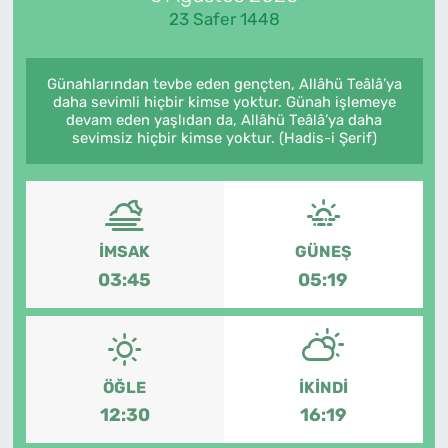
23 Safer 1448
Günahlarından tevbe eden gençten, Allâhü Teâlâ’ya
daha sevimli hiçbir kimse yoktur. Günah işlemeye
devam eden yaşlıdan da, Allâhü Teâlâ’ya daha
sevimsiz hiçbir kimse yoktur. (Hadis-i Şerif)
İMSAK
GÜNEŞ
03:45
05:19
ÖĞLE
İKINDI
12:30
16:19