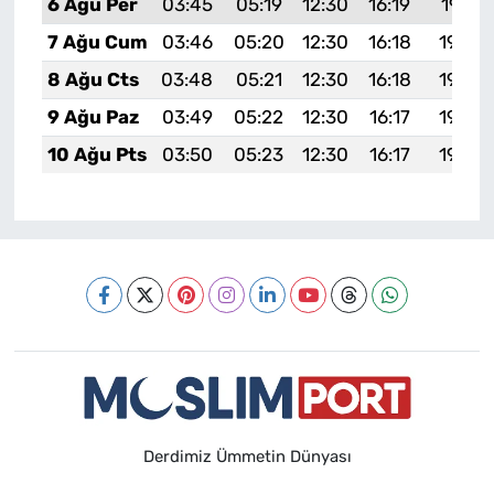
6 Ağu Per
03:45
05:19
12:30
16:19
19:31
7 Ağu Cum
03:46
05:20
12:30
16:18
19:30
8 Ağu Cts
03:48
05:21
12:30
16:18
19:29
9 Ağu Paz
03:49
05:22
12:30
16:17
19:28
10 Ağu Pts
03:50
05:23
12:30
16:17
19:26
Derdimiz Ümmetin Dünyası