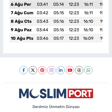
6 Ağu Per
03:41
05:14
12:23
16:11
19:23
7 Ağu Cum
03:42
05:15
12:23
16:11
19:22
8 Ağu Cts
03:43
05:16
12:23
16:10
19:21
9 Ağu Paz
03:44
05:16
12:23
16:10
19:20
10 Ağu Pts
03:46
05:17
12:23
16:09
19:19
Derdimiz Ümmetin Dünyası