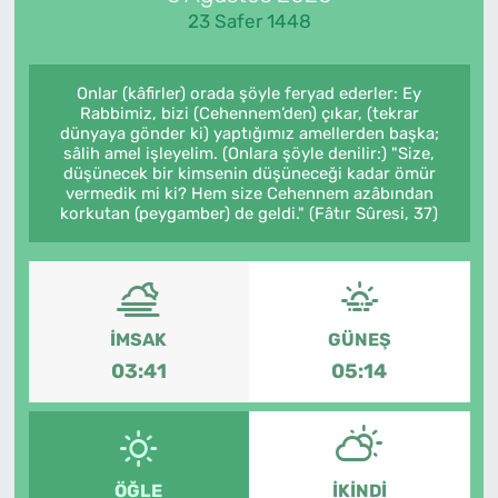
23 Safer 1448
Onlar (kâfirler) orada şöyle feryad ederler: Ey
Rabbimiz, bizi (Cehennem’den) çıkar, (tekrar
dünyaya gönder ki) yaptığımız amellerden başka;
sâlih amel işleyelim. (Onlara şöyle denilir:) "Size,
düşünecek bir kimsenin düşüneceği kadar ömür
vermedik mi ki? Hem size Cehennem azâbından
korkutan (peygamber) de geldi." (Fâtır Sûresi, 37)
İMSAK
GÜNEŞ
03:41
05:14
ÖĞLE
İKINDI