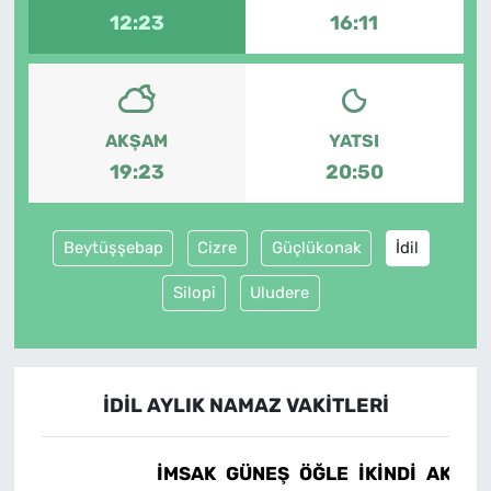
12:23
16:11
AKŞAM
YATSI
19:23
20:50
Beytüşşebap
Cizre
Güçlükonak
İdil
Silopi
Uludere
İDIL AYLIK NAMAZ VAKITLERI
İMSAK
GÜNEŞ
ÖĞLE
İKINDI
AKŞA