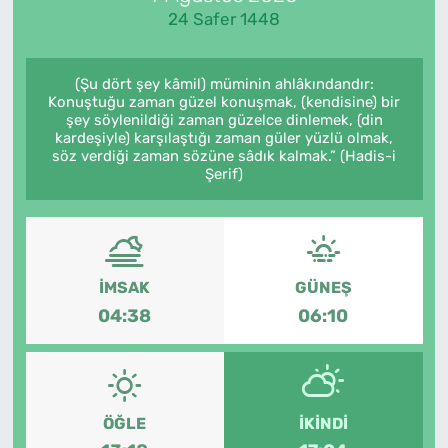
24 Safer 1448
(Şu dört şey kâmil) müminin ahlâkındandır:
Konuştuğu zaman güzel konuşmak, (kendisine) bir
şey söylenildiği zaman güzelce dinlemek, (din
kardeşiyle) karşılaştığı zaman güler yüzlü olmak,
söz verdiği zaman sözüne sâdık kalmak.” (Hadis-i
Şerif)
İMSAK
GÜNEŞ
04:38
06:10
ÖĞLE
İKINDI