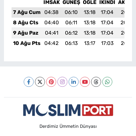
İMSAK
GÜNEŞ
ÖĞLE
İKINDI
AKŞA
7 Ağu Cum
04:38
06:10
13:18
17:04
20:15
8 Ağu Cts
04:40
06:11
13:18
17:04
20:14
9 Ağu Paz
04:41
06:12
13:18
17:04
20:13
10 Ağu Pts
04:42
06:13
13:17
17:03
20:12
Derdimiz Ümmetin Dünyası