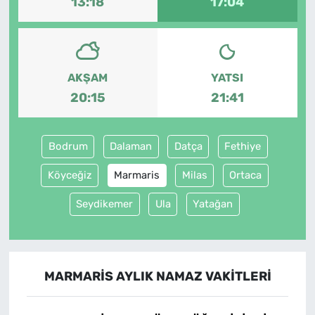
13:18
17:04
AKŞAM
YATSI
20:15
21:41
Bodrum
Dalaman
Datça
Fethiye
Köyceğiz
Marmaris
Milas
Ortaca
Seydikemer
Ula
Yatağan
MARMARIS AYLIK NAMAZ VAKITLERI