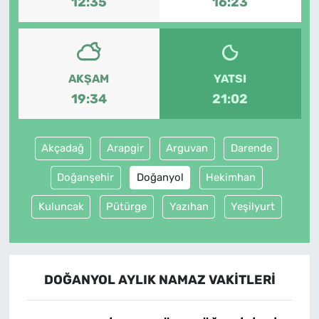
12:35
16:23
AKŞAM
YATSI
19:34
21:02
Akçadağ
Arapgir
Arguvan
Darende
Doğanşehir
Doğanyol
Hekimhan
Kuluncak
Pütürge
Yazıhan
Yeşilyurt
DOĞANYOL AYLIK NAMAZ VAKITLERI