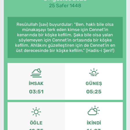
25 Safer 1448
Resûlullah (sav) buyurdular: “Ben, haklı bile olsa
münakaşayı terk eden kimse için Cennet’in
kenarında bir köşke kefilim. Şaka bile olsa yalan
söylemeyen için Cennet’in ortasında bir köşke
kefilim. Ahlâkını güzelleştiren için de Cennet’in en
üst derecesinde bir köşke kefilim.” (Hadis-i Şerif)
İMSAK
GÜNEŞ
03:51
05:25
ÖĞLE
İKINDI