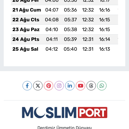
20 Ağu Per
04:06
05:36
12:32
16:17
19:19
21 Ağu Cum
04:07
05:36
12:32
16:16
19:1
22 Ağu Cts
04:08
05:37
12:32
16:15
19:16
23 Ağu Paz
04:10
05:38
12:32
16:15
19:15
24 Ağu Pts
04:11
05:39
12:31
16:14
19:1
25 Ağu Sal
04:12
05:40
12:31
16:13
19:12
Derdimiz Ümmetin Dünyası