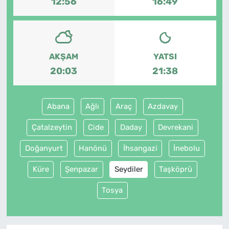
12:56
16:49
AKŞAM
YATSI
20:03
21:38
Abana
Ağlı
Araç
Azdavay
Çatalzeytin
Cide
Daday
Devrekani
Doğanyurt
Hanönü
İhsangazi
İnebolu
Küre
Şenpazar
Seydiler
Taşköprü
Tosya