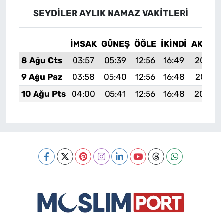
SEYDILER AYLIK NAMAZ VAKITLERI
İMSAK
GÜNEŞ
ÖĞLE
İKINDI
AKŞAM
8 Ağu Cts
03:57
05:39
12:56
16:49
20:03
9 Ağu Paz
03:58
05:40
12:56
16:48
20:01
10 Ağu Pts
04:00
05:41
12:56
16:48
20:00