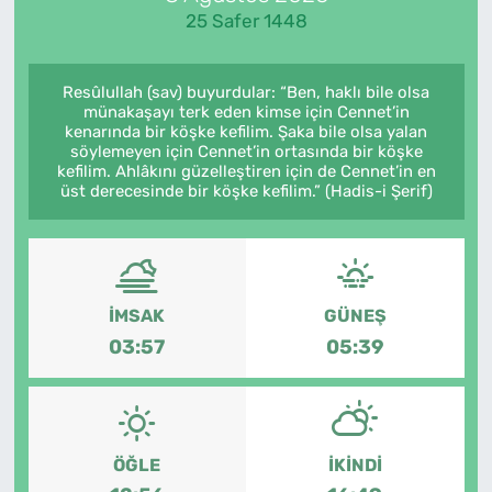
25 Safer 1448
Resûlullah (sav) buyurdular: “Ben, haklı bile olsa
münakaşayı terk eden kimse için Cennet’in
kenarında bir köşke kefilim. Şaka bile olsa yalan
söylemeyen için Cennet’in ortasında bir köşke
kefilim. Ahlâkını güzelleştiren için de Cennet’in en
üst derecesinde bir köşke kefilim.” (Hadis-i Şerif)
İMSAK
GÜNEŞ
03:57
05:39
ÖĞLE
İKINDI