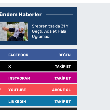
ündem Haberler
Srebrenitsa’da 31 Yıl
Geçti, Adalet Hâlâ
Uğramadı
FACEBOOK
BEĞEN
X
TAKIP ET
INSTAGRAM
TAKIP ET
YOUTUBE
ABONE OL
LINKEDIN
TAKIP ET