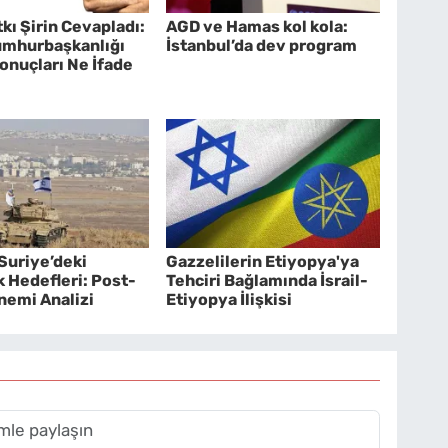
tkı Şirin Cevapladı:
AGD ve Hamas kol kola:
mhurbaşkanlığı
İstanbul’da dev program
onuçları Ne İfade
n Suriye’deki
Gazzelilerin Etiyopya'ya
k Hedefleri: Post-
Tehciri Bağlamında İsrail-
nemi Analizi
Etiyopya İlişkisi