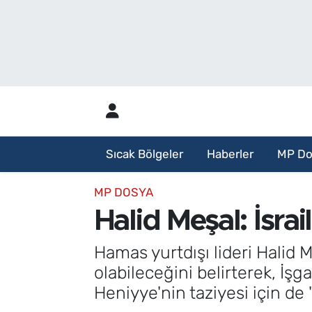
Sıcak Bölgeler
Analiz Haber
Haberler
Röportaj Haber
MP Dosya
Sıcak Bölgeler
Haberler
MP Do
Aylık Bülten
MP DOSYA
Halid Meşal: İsrai
Hamas yurtdışı lideri Halid M
olabileceğini belirterek, İşg
Heniyye'nin taziyesi için de 