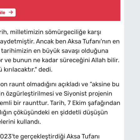
üle
h, milletimizin sömürgeciliğe karşı
ydetmiştir. Ancak ben Aksa Tufanı'nın en
tarihimizin en büyük savaşı olduğuna
 ve bunun ne kadar süreceğini Allah bilir.
ırılacaktır." dedi.
son raunt olmadığını açıkladı ve “aksine bu
n'in özgürleştirilmesi ve Siyonist projenin
emli bir raunttur. Tarih, 7 Ekim şafağından
rlığın çöküşündeki en şiddetli düşüşün
erini kullandı.
m 2023'te gerçekleştirdiği Aksa Tufanı