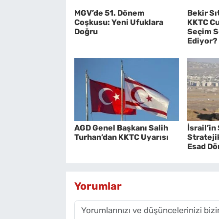
MGV’de 51. Dönem
Bekir Sı
Coşkusu: Yeni Ufuklara
KKTC Cu
Doğru
Seçim S
Ediyor?
AGD Genel Başkanı Salih
İsrail’i
Turhan’dan KKTC Uyarısı
Strateji
Esad Dö
Yorumlar