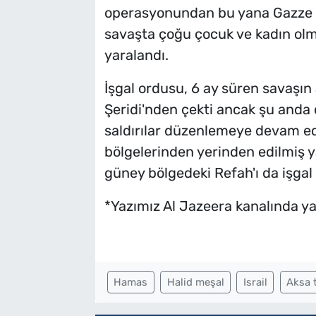
operasyonundan bu yana Gazze Şe
savaşta çoğu çocuk ve kadın olmak
yaralandı.
İşgal ordusu, 6 ay süren savaşı
Şeridi'nden çekti ancak şu anda 
saldırılar düzenlemeye devam edi
bölgelerinden yerinden edilmiş yak
güney bölgedeki Refah'ı da işgal 
*Yazımız Al Jazeera kanalında ya
Hamas
Halid meşal
Israil
Aksa 