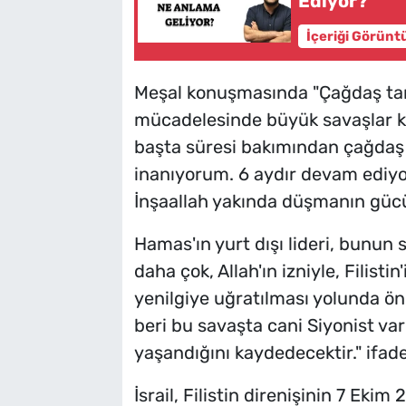
Ediyor?
İçeriği Görünt
Meşal konuşmasında "Çağdaş tari
mücadelesinde büyük savaşlar ka
başta süresi bakımından çağdaş 
inanıyorum. 6 aydır devam ediyor
İnşaallah yakında düşmanın gücü k
Hamas'ın yurt dışı lideri, bunun 
daha çok, Allah'ın izniyle, Filisti
yenilgiye uğratılması yolunda ön
beri bu savaşta cani Siyonist va
yaşandığını kaydedecektir." ifadel
İsrail, Filistin direnişinin 7 Eki