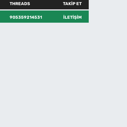
THREADS
TAKIP ET
905359214531
İLETIŞIM