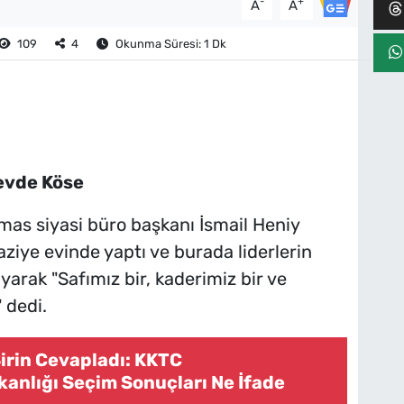
-
+
A
A
109
4
Okunma Süresi: 1 Dk
evde Köse
as siyasi büro başkanı İsmail Heniy
taziye evinde yaptı ve burada liderlerin
arak "Safımız bir, kaderimiz bir ve
 dedi.
Şirin Cevapladı: KKTC
nlığı Seçim Sonuçları Ne İfade