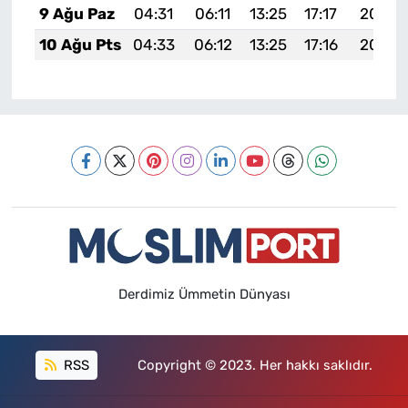
9 Ağu Paz
04:31
06:11
13:25
17:17
20:29
10 Ağu Pts
04:33
06:12
13:25
17:16
20:28
Derdimiz Ümmetin Dünyası
RSS
Copyright © 2023. Her hakkı saklıdır.