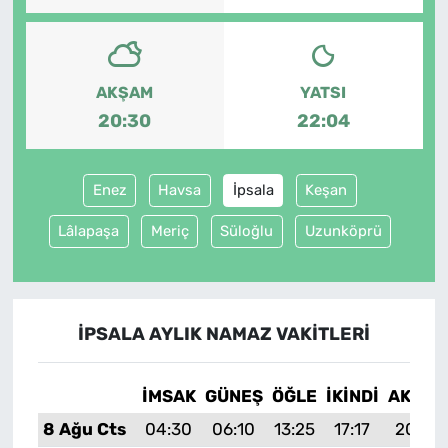
AKŞAM
YATSI
20:30
22:04
Enez
Havsa
İpsala
Keşan
Lâlapaşa
Meriç
Süloğlu
Uzunköprü
İPSALA AYLIK NAMAZ VAKITLERI
İMSAK
GÜNEŞ
ÖĞLE
İKINDI
AKŞAM
8 Ağu Cts
04:30
06:10
13:25
17:17
20:30