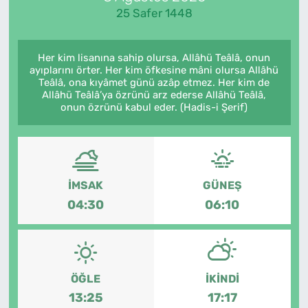
25 Safer 1448
Her kim lisanına sahip olursa, Allâhü Teâlâ, onun
ayıplarını örter. Her kim öfkesine mâni olursa Allâhü
Teâlâ, ona kıyâmet günü azâp etmez. Her kim de
Allâhü Teâlâ’ya özrünü arz ederse Allâhü Teâlâ,
onun özrünü kabul eder. (Hadis-i Şerif)
İMSAK
GÜNEŞ
04:30
06:10
ÖĞLE
İKINDI
13:25
17:17