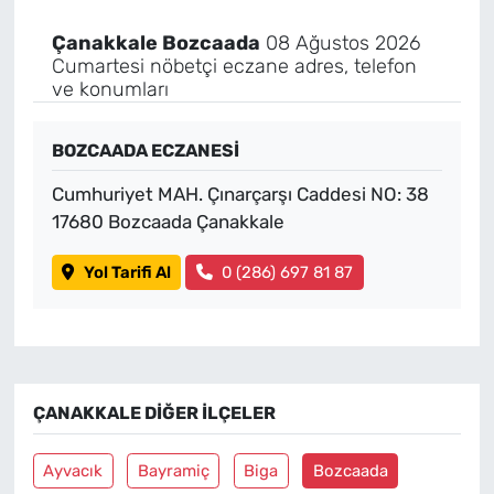
Çanakkale Bozcaada
08 Ağustos 2026
Cumartesi nöbetçi eczane adres, telefon
ve konumları
BOZCAADA ECZANESİ
Cumhuriyet MAH. Çınarçarşı Caddesi NO: 38
17680 Bozcaada Çanakkale
Yol Tarifi Al
0 (286) 697 81 87
ÇANAKKALE DIĞER İLÇELER
Ayvacık
Bayramiç
Biga
Bozcaada