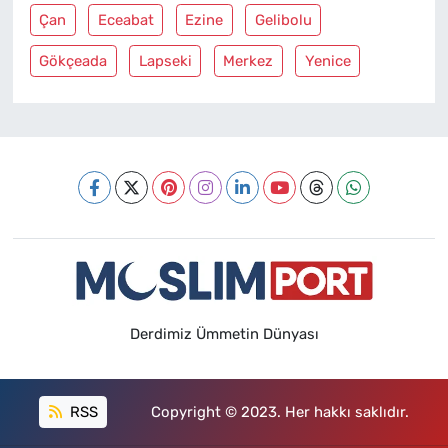
Çan
Eceabat
Ezine
Gelibolu
Gökçeada
Lapseki
Merkez
Yenice
Derdimiz Ümmetin Dünyası
RSS
Copyright © 2023. Her hakkı saklıdır.