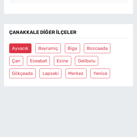
ÇANAKKALE DIĞER İLÇELER
Ayvacık
Bayramiç
Biga
Bozcaada
Çan
Eceabat
Ezine
Gelibolu
Gökçeada
Lapseki
Merkez
Yenice