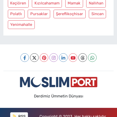
Keçiören
Kızılcahamam
Mamak
Nallıhan
Polatlı
Pursaklar
Şereflikoçhisar
Sincan
Yenimahalle
Derdimiz Ümmetin Dünyası
RSS
Copyright © 2023. Her hakkı saklıdır.