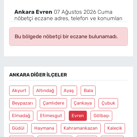
Ankara Evren
07 Ağustos 2026 Cuma
nöbetçi eczane adres, telefon ve konumları
Bu bölgede nöbetçi bir eczane bulunamadı.
ANKARA DIĞER İLÇELER
Akyurt
Altındağ
Ayaş
Bala
Beypazarı
Çamlıdere
Çankaya
Çubuk
Elmadağ
Etimesgut
Evren
Gölbaşı
Güdül
Haymana
Kahramankazan
Kalecik