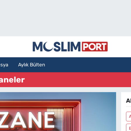
sya
Aylık Bülten
aneler
A