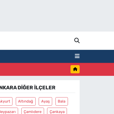
NKARA DIĞER İLÇELER
Akyurt
Altındağ
Ayaş
Bala
Beypazarı
Çamlıdere
Çankaya