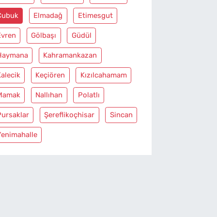
Çubuk
Elmadağ
Etimesgut
Evren
Gölbaşı
Güdül
Haymana
Kahramankazan
alecik
Keçiören
Kızılcahamam
Mamak
Nallıhan
Polatlı
Pursaklar
Şereflikoçhisar
Sincan
Yenimahalle