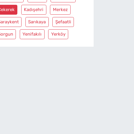
Çekerek
Kadışehri
Merkez
Saraykent
Sarıkaya
Şefaatli
Sorgun
Yenifakılı
Yerköy