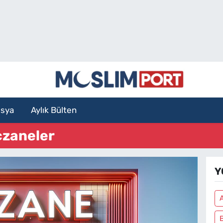
sya
Aylık Bülten
czaneler
Y