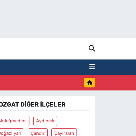
OZGAT DIĞER İLÇELER
Akdağmadeni
Aydıncık
Boğazlıyan
Çandır
Çayıralan