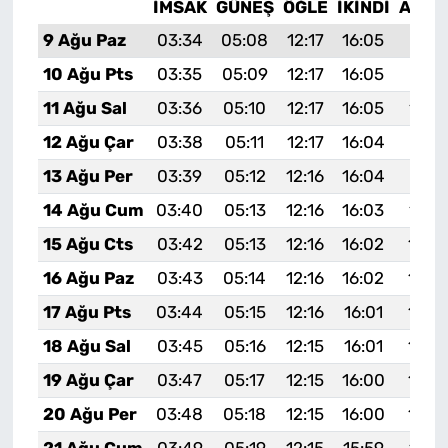
İMSAK
GÜNEŞ
ÖĞLE
İKINDI
AKŞA
9 Ağu Paz
03:34
05:08
12:17
16:05
19:16
10 Ağu Pts
03:35
05:09
12:17
16:05
19:15
11 Ağu Sal
03:36
05:10
12:17
16:05
19:1
12 Ağu Çar
03:38
05:11
12:17
16:04
19:12
13 Ağu Per
03:39
05:12
12:16
16:04
19:11
14 Ağu Cum
03:40
05:13
12:16
16:03
19:1
15 Ağu Cts
03:42
05:13
12:16
16:02
19:0
16 Ağu Paz
03:43
05:14
12:16
16:02
19:0
17 Ağu Pts
03:44
05:15
12:16
16:01
19:0
18 Ağu Sal
03:45
05:16
12:15
16:01
19:0
19 Ağu Çar
03:47
05:17
12:15
16:00
19:0
20 Ağu Per
03:48
05:18
12:15
16:00
19:0