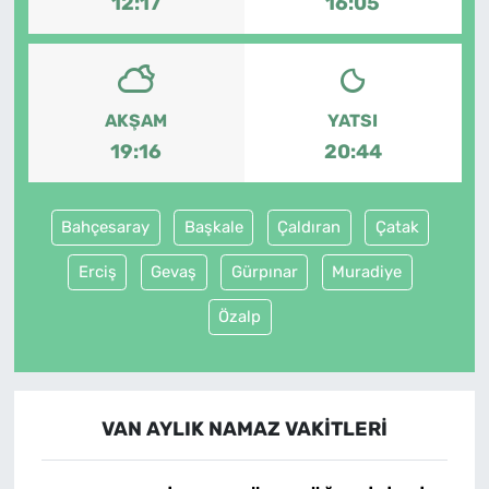
12:17
16:05
AKŞAM
YATSI
19:16
20:44
Bahçesaray
Başkale
Çaldıran
Çatak
Erciş
Gevaş
Gürpınar
Muradiye
Özalp
VAN AYLIK NAMAZ VAKITLERI