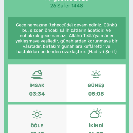
26 Safer 1448
Gece namazına (teheccüde) devam ediniz. Çünkü
bu, sizden önceki sâlih zâtların âdetidir. Ve
muhakkak gece namazı, Allâhü Teâlâ’ya mânen
yaklaşmaya vesîledir, günahlardan korunmaya bir
vâsıtadır, birtakım günahlara keffârettir ve
hastalıkları bedenden uzaklaştırır. (Hadis-i Şerif)
İMSAK
GÜNEŞ
03:34
05:08
ÖĞLE
İKINDI