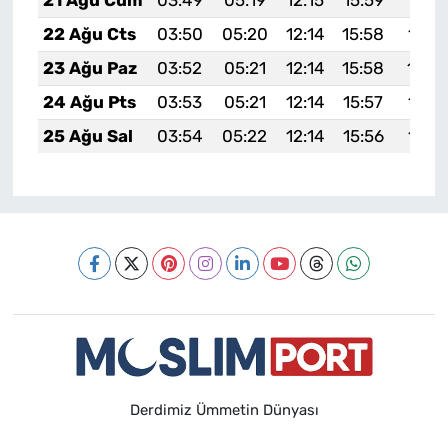
21 Ağu Cum
03:49
05:19
12:15
15:59
19:0
22 Ağu Cts
03:50
05:20
12:14
15:58
18:5
23 Ağu Paz
03:52
05:21
12:14
15:58
18:5
24 Ağu Pts
03:53
05:21
12:14
15:57
18:5
25 Ağu Sal
03:54
05:22
12:14
15:56
18:5
Derdimiz Ümmetin Dünyası