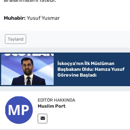
Muhabir:
Yusuf Yusmar
Tayland
İskoçya'nın İlk Müslüman
Başbakanı Oldu: Hamza Yusuf
Görevine Başladı
EDITÖR HAKKINDA
Muslim Port