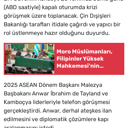
(ABD saatiyle) kapalı oturumda krizi
görüşmek üzere toplanacak. Çin Dışişleri
Bakanlığı tarafları itidale çağırdı ve yapıcı bir
rol üstlenmeye hazır olduğunu duyurdu.
Moro Müslümanları,
Filipinler Yüksek
Mahkemesi'nin
Kararıyla Bir Eyalet
Kaybediyorlar
2025 ASEAN Dönem Başkanı Malezya
Başbakanı Anwar İbrahim de Tayland ve
Kamboçya liderleriyle telefon görüşmesi
gerçekleştirdi. Anwar, derhal ateşkes ilan
edilmesini ve diplomatik çözümlere kapı
aralanmasını istedi.