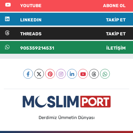
YOUTUBE
ABONE OL
LINKEDIN
TAKIP ET
THREADS
TAKIP ET
905359214531
İLETIŞIM
Derdimiz Ümmetin Dünyası