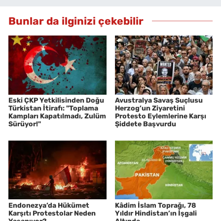
Bunlar da ilginizi çekebilir
Eski ÇKP Yetkilisinden Doğu
Avustralya Savaş Suçlusu
Türkistan İtirafı: "Toplama
Herzog’un Ziyaretini
Kampları Kapatılmadı, Zulüm
Protesto Eylemlerine Karşı
Sürüyor!"
Şiddete Başvurdu
Endonezya’da Hükümet
Kâdim İslam Toprağı, 78
Karşıtı Protestolar Neden
Yıldır Hindistan’ın İşgali