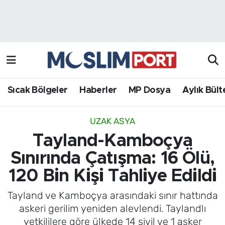
Sıcak Bölgeler
Analiz Haber
Haberler
Röportaj Haber
MP Dosya
Sıcak Bölgeler
Haberler
MP Dosya
Aylık Bült
Aylık Bülten
UZAK ASYA
Tayland-Kamboçya
Sınırında Çatışma: 16 Ölü,
120 Bin Kişi Tahliye Edildi
Tayland ve Kamboçya arasındaki sınır hattında
askeri gerilim yeniden alevlendi. Taylandlı
yetkililere göre ülkede 14 sivil ve 1 asker