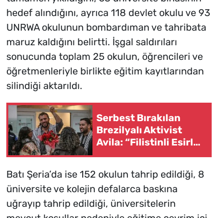
hedef alındığını, ayrıca 118 devlet okulu ve 93
UNRWA okulunun bombardıman ve tahribata
maruz kaldığını belirtti. İşgal saldırıları
sonucunda toplam 25 okulun, öğrencileri ve
öğretmenleriyle birlikte eğitim kayıtlarından
silindiği aktarıldı.
Serbest Bırakılan
Brezilyalı Aktivist
Avila: “Filistinli Esirler
Ağır Zulüm Görüyor”
Batı Şeria’da ise 152 okulun tahrip edildiği, 8
üniversite ve kolejin defalarca baskına
uğrayıp tahrip edildiği, üniversitelerin