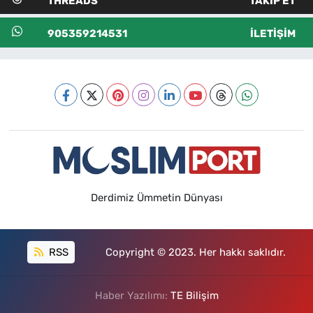
THREADS
TAKIP ET
905359214531
İLETIŞIM
Derdimiz Ümmetin Dünyası
RSS
Copyright © 2023. Her hakkı saklıdır.
Haber Yazılımı:
TE Bilişim