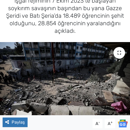
işgal rejiminin 7 Ekim 2023’te başlayan
soykırım savaşının başından bu yana Gazze
Şeridi ve Batı Şeria’da 18.489 öğrencinin şehit
olduğunu, 28.854 öğrencinin yaralandığını
açıkladı.
Paylaş
-
+
A
A