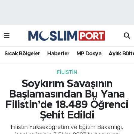
Sıcak Bölgeler
Analiz Haber
Haberler
Röportaj Haber
MP Dosya
Sıcak Bölgeler
Haberler
MP Dosya
Aylık Bült
Aylık Bülten
FILISTIN
Soykırım Savaşının
Başlamasından Bu Yana
Filistin’de 18.489 Öğrenci
Şehit Edildi
Filistin Yükseköğretim ve Eğitim Bakanlığı,