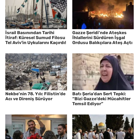
İsrail Basınından Tarihi
Gazze Şeridi’nde Ateşkes
İtiraf: Küresel Sumud Filosu
İhlallerini Sürdüren İşgal
Tel Aviv'in Uykularını Kaçırdı!
Ordusu Balıkçılara Ateş Açtı
Nekbe’nin 78. Yılı: Filistin’de
Batı Şeria’dan Sert Tepki:
Acı ve Direniş Sürüyor
“Bizi Gazze’deki Mücahitler
Temsil Ediyor”