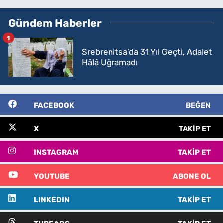
Gündem Haberler
1
Srebrenitsa’da 31 Yıl Geçti, Adalet
Hâlâ Uğramadı
FACEBOOK
BEĞEN
X
TAKIP ET
INSTAGRAM
TAKIP ET
YOUTUBE
ABONE OL
LINKEDIN
TAKIP ET