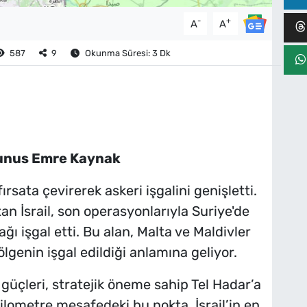
-
+
A
A
587
9
Okunma Süresi: 3 Dk
Yunus Emre Kaynak
fırsata çevirerek askeri işgalini genişletti.
tan İsrail, son operasyonlarıyla Suriye'de
ı işgal etti. Bu alan, Malta ve Maldivler
lgenin işgal edildiği anlamına geliyor.
 güçleri, stratejik öneme sahip Tel Hadar’a
ilometre mesafedeki bu nokta, İsrail’in en