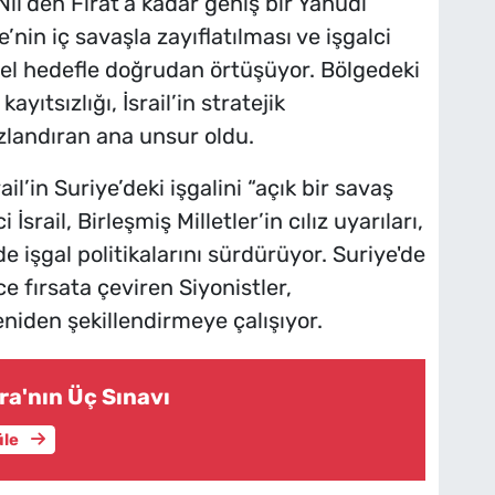
Nil’den Fırat’a kadar geniş bir Yahudi
’nin iç savaşla zayıflatılması ve işgalci
rihsel hedefle doğrudan örtüşüyor. Bölgedeki
ayıtsızlığı, İsrail’in stratejik
zlandıran ana unsur oldu.
il’in Suriye’deki işgalini “açık bir savaş
 İsrail, Birleşmiş Milletler’in cılız uyarıları,
de işgal politikalarını sürdürüyor. Suriye'de
 fırsata çeviren Siyonistler,
niden şekillendirmeye çalışıyor.
ra'nın Üç Sınavı
üle