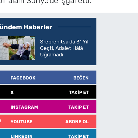
r alanı Suriye'de işgal etti.
ündem Haberler
Srebrenitsa’da 31 Yıl
Geçti, Adalet Hâlâ
Uğramadı
FACEBOOK
BEĞEN
X
TAKIP ET
INSTAGRAM
TAKIP ET
YOUTUBE
ABONE OL
LINKEDIN
TAKIP ET