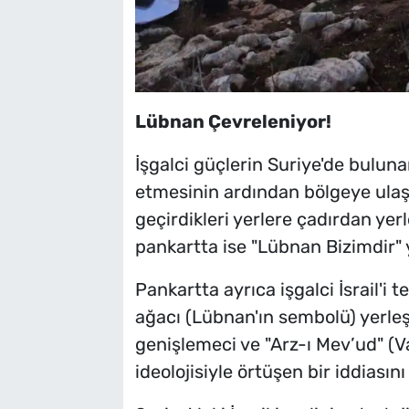
Lübnan Çevreleniyor!
İşgalci güçlerin Suriye'de bulun
etmesinin ardından bölgeye ulaşa
geçirdikleri yerlere çadırdan yer
pankartta ise "Lübnan Bizimdir"
Pankartta ayrıca işgalci İsrail'i t
ağacı (Lübnan'ın sembolü) yerleşti
genişlemeci ve "Arz-ı Mev’ud" (Va
ideolojisiyle örtüşen bir iddiasın