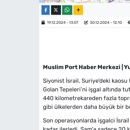
19.12.2024 - 13:07
30.12.2024 - 12:10
Muslim Port Haber Merkezi | 
Siyonist İsrail, Suriye'deki kaosu 
Golan Tepeleri’ni işgal altında tu
440 kilometrekareden fazla toprağ
gibi ülkelerden daha büyük bir bö
Son operasyonlarda işgalci İsrail
kadar ilerledi. Şam’a sadece 20 k