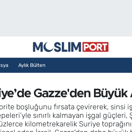
sya
Aylık Bülten
uriye’de Gazze'den Büyük A
otorite boşluğunu fırsata çevirerek, sinsi
epeleri’yle sınırlı kalmayan işgal güçleri
zlerce kilometrekarelik Suriye toprağını 