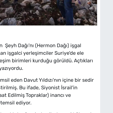
an Şeyh Dağı'nı (Hermon Dağı) işgal
n işgalci yerleşimciler Suriye'de ele
leşim birimleri kurduğu görüldü. Açtıkları
 yazıyordu.
emsil eden Davut Yıldızı'nın içine bir sedir
rilmiş. Bu ifade, Siyonist İsrail'in
at Edilmiş Topraklar) inancı ve
ı temsil ediyor.