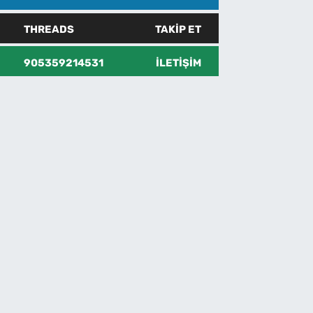
THREADS
TAKIP ET
905359214531
İLETIŞIM