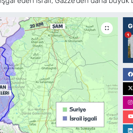
işgal eden İsrail, Gazze'den daha büyük bi
G
1