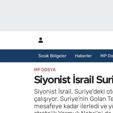
Sıcak Bölgeler
Analiz Haber
Haberler
Röportaj Haber
MP Dosya
Sıcak Bölgeler
Haberler
MP Do
Aylık Bülten
MP DOSYA
Siyonist İsrail S
Siyonist İsrail, Suriye'deki 
çalışıyor. Suriye’nin Golan T
mesafeye kadar ilerledi ve yü