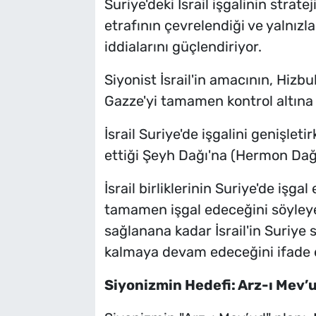
Suriye'deki İsrail işgalinin strat
etrafının çevrelendiği ve yalnızla
iddialarını güçlendiriyor.
Siyonist İsrail'in amacının, Hizbul
Gazze'yi tamamen kontrol altına 
İsrail Suriye'de işgalini genişleti
ettiği Şeyh Dağı'na (Hermon Dağı
İsrail birliklerinin Suriye'de işg
tamamen işgal edeceğini söyley
sağlanana kadar İsrail'in Suriye 
kalmaya devam edeceğini ifade e
Siyonizmin Hedefi: Arz-ı Mev’