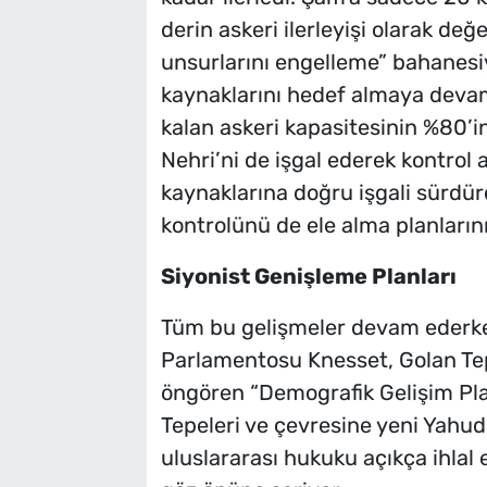
derin askeri ilerleyişi olarak değer
unsurlarını engelleme” bahanesiyl
kaynaklarını hedef almaya devam
kalan askeri kapasitesinin %80’in
Nehri’ni de işgal ederek kontrol al
kaynaklarına doğru işgali sürdür
kontrolünü de ele alma planların
Siyonist Genişleme Planları
Tüm bu gelişmeler devam ederken
Parlamentosu Knesset, Golan Tepe
öngören “Demografik Gelişim Pla
Tepeleri ve çevresine yeni Yahudi
uluslararası hukuku açıkça ihlal ed