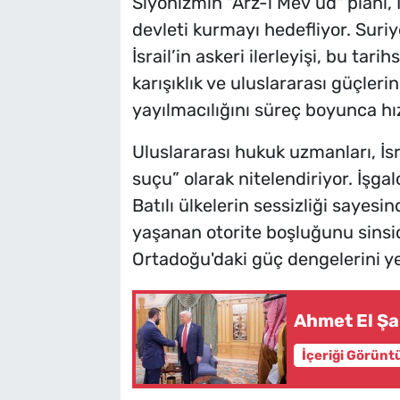
Siyonizmin "Arz-ı Mev’ud" planı, 
devleti kurmayı hedefliyor. Suriye
İsrail’in askeri ilerleyişi, bu ta
karışıklık ve uluslararası güçlerin k
yayılmacılığını süreç boyunca hı
Uluslararası hukuk uzmanları, İsra
suçu” olarak nitelendiriyor. İşgalci
Batılı ülkelerin sessizliği sayesin
yaşanan otorite boşluğunu sinsice
Ortadoğu'daki güç dengelerini ye
Ahmet El Şa
İçeriği Görünt