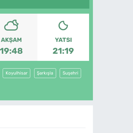
AKŞAM
YATSI
19:48
21:19
Koyulhisar
Şarkışla
Suşehri