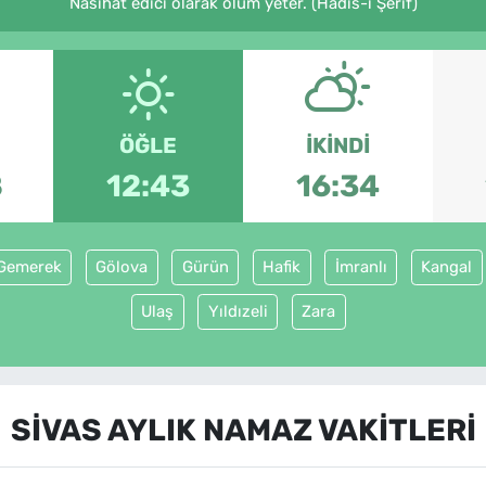
Nasihat edici olarak ölüm yeter. (Hadis-i Şerif)
ÖĞLE
İKINDI
8
12:43
16:34
Gemerek
Gölova
Gürün
Hafik
İmranlı
Kangal
Ulaş
Yıldızeli
Zara
SIVAS AYLIK NAMAZ VAKITLERI