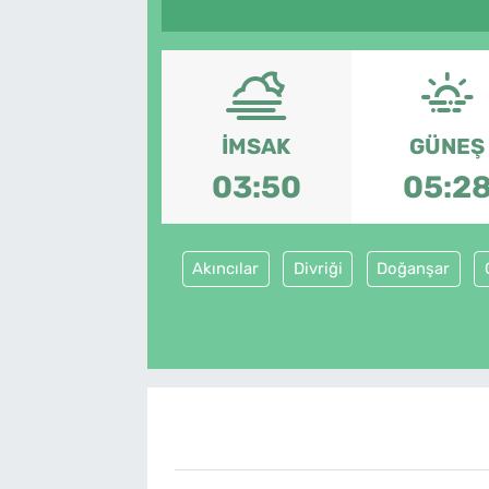
İMSAK
GÜNEŞ
03:50
05:2
Akıncılar
Divriği
Doğanşar