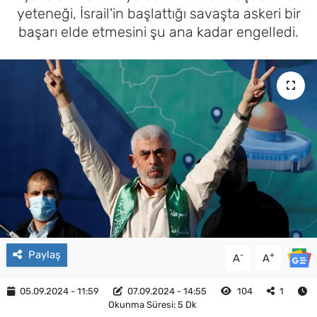
yeteneği, İsrail'in başlattığı savaşta askeri bir
başarı elde etmesini şu ana kadar engelledi.
Paylaş
-
+
A
A
05.09.2024 - 11:59
07.09.2024 - 14:55
104
1
Okunma Süresi: 5 Dk