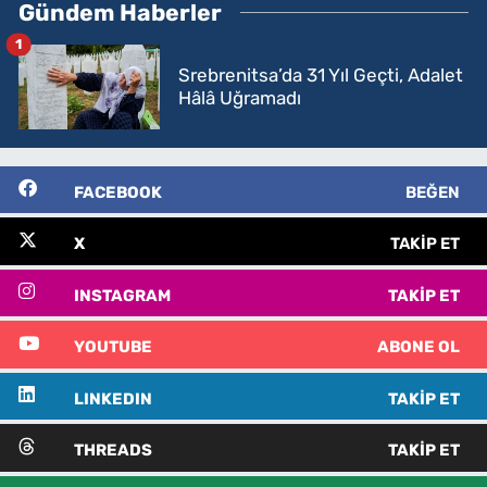
Gündem Haberler
1
Srebrenitsa’da 31 Yıl Geçti, Adalet
Hâlâ Uğramadı
FACEBOOK
BEĞEN
X
TAKIP ET
INSTAGRAM
TAKIP ET
YOUTUBE
ABONE OL
LINKEDIN
TAKIP ET
THREADS
TAKIP ET