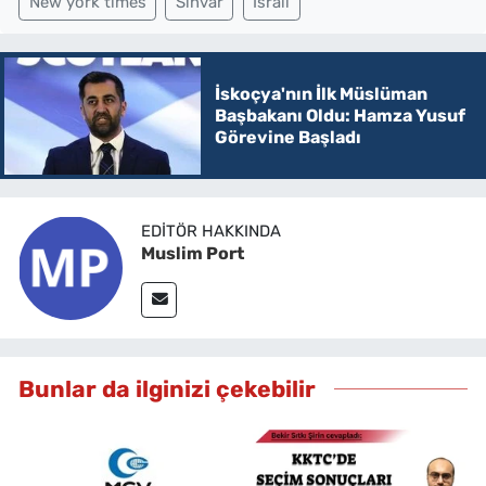
New york times
Sinvar
Israil
İskoçya'nın İlk Müslüman
Başbakanı Oldu: Hamza Yusuf
Görevine Başladı
EDITÖR HAKKINDA
Muslim Port
Bunlar da ilginizi çekebilir