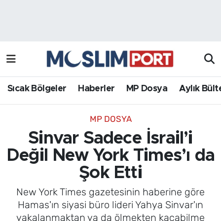
Sıcak Bölgeler
Analiz Haber
Haberler
Röportaj Haber
MP Dosya
Sıcak Bölgeler
Haberler
MP Dosya
Aylık Bült
Aylık Bülten
MP DOSYA
Sinvar Sadece İsrail’i
Değil New York Times’ı da
Şok Etti
New York Times gazetesinin haberine göre
Hamas'ın siyasi büro lideri Yahya Sinvar'ın
yakalanmaktan ya da ölmekten kaçabilme