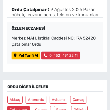
Ordu Çatalpınar
09 Ağustos 2026 Pazar
nöbetçi eczane adres, telefon ve konumları
ÖZLEM ECZANESİ
Merkez MAH. İstiklal Caddesi NO: 17A 52420
Çatalpınar Ordu
Yol Tarifi Al
0 (452) 491 22 11
ORDU DIĞER İLÇELER
Akkuş
Altınordu
Aybastı
Çamaş
Çatalpınar
Çaybaşı
Fatsa
Gölköy