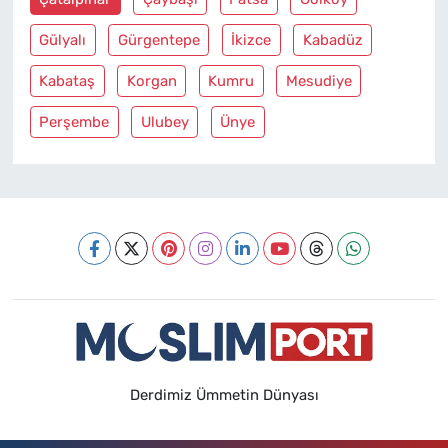
Gülyalı
Gürgentepe
İkizce
Kabadüz
Kabataş
Korgan
Kumru
Mesudiye
Perşembe
Ulubey
Ünye
Derdimiz Ümmetin Dünyası