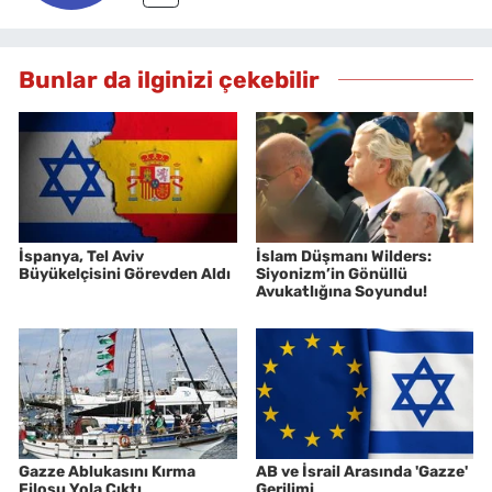
Bunlar da ilginizi çekebilir
İspanya, Tel Aviv
İslam Düşmanı Wilders:
Büyükelçisini Görevden Aldı
Siyonizm’in Gönüllü
Avukatlığına Soyundu!
Gazze Ablukasını Kırma
AB ve İsrail Arasında 'Gazze'
Filosu Yola Çıktı
Gerilimi