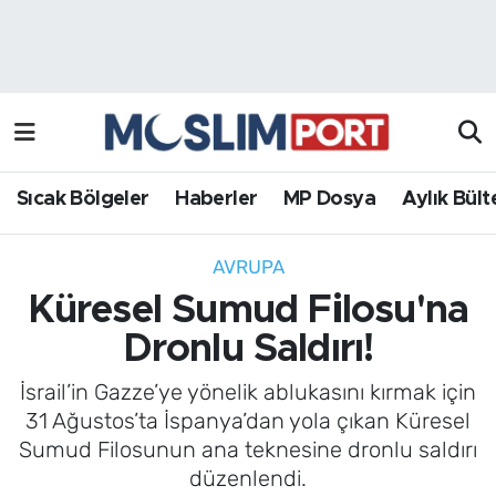
Sıcak Bölgeler
Analiz Haber
Haberler
Röportaj Haber
MP Dosya
Sıcak Bölgeler
Haberler
MP Dosya
Aylık Bült
Aylık Bülten
AVRUPA
Küresel Sumud Filosu'na
Dronlu Saldırı!
İsrail’in Gazze’ye yönelik ablukasını kırmak için
31 Ağustos’ta İspanya’dan yola çıkan Küresel
Sumud Filosunun ana teknesine dronlu saldırı
düzenlendi.