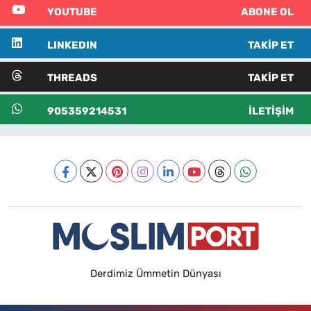
YOUTUBE
ABONE OL
LINKEDIN
TAKIP ET
THREADS
TAKIP ET
905359214531
İLETIŞIM
Derdimiz Ümmetin Dünyası