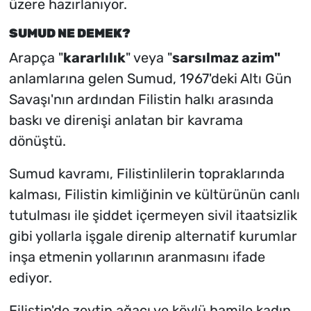
üzere hazırlanıyor.
SUMUD NE DEMEK?
Arapça "
kararlılık
" veya "
sarsılmaz azim"
anlamlarına gelen Sumud, 1967'deki Altı Gün
Savaşı'nın ardından Filistin halkı arasında
baskı ve direnişi anlatan bir kavrama
dönüştü.
Sumud kavramı, Filistinlilerin topraklarında
kalması, Filistin kimliğinin ve kültürünün canlı
tutulması ile şiddet içermeyen sivil itaatsizlik
gibi yollarla işgale direnip alternatif kurumlar
inşa etmenin yollarının aranmasını ifade
ediyor.
Filistin'de zeytin ağacı ve köylü hamile kadın