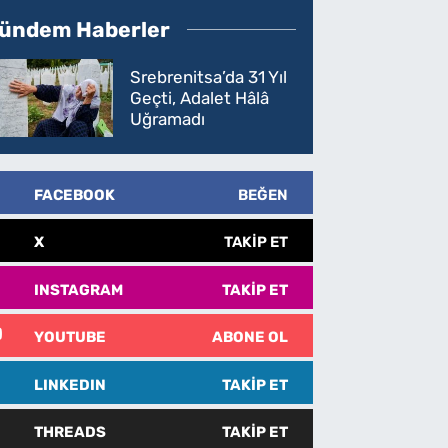
ündem Haberler
Srebrenitsa’da 31 Yıl
Geçti, Adalet Hâlâ
Uğramadı
FACEBOOK
BEĞEN
X
TAKIP ET
INSTAGRAM
TAKIP ET
YOUTUBE
ABONE OL
LINKEDIN
TAKIP ET
THREADS
TAKIP ET