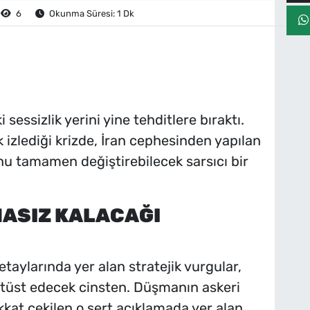
6
Okunma Süresi: 1 Dk
essizlik yerini yine tehditlere bıraktı.
k izlediği krizde, İran cephesinden yapılan
nu tamamen değiştirebilecek sarsıcı bir
ASIZ KALACAĞI
detaylarında yer alan stratejik vurgular,
ltüst edecek cinsten. Düşmanın askeri
ikkat çekilen o sert açıklamada yer alan