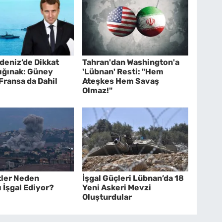
deniz’de Dikkat
Tahran'dan Washington'a
ığınak: Güney
'Lübnan' Resti: "Hem
 Fransa da Dahil
Ateşkes Hem Savaş
Olmaz!"
tler Neden
İşgal Güçleri Lübnan’da 18
 İşgal Ediyor?
Yeni Askeri Mevzi
Oluşturdular