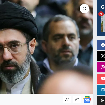
G
1
-
+
A
A