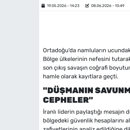
19.05.2026 - 14:23
08.06.2026 - 10:49
Ortadoğu'da namluların ucundaki s
Bölge ülkelerinin nefesini tutara
son çıkış savaşın coğrafi boyutu
hamle olarak kayıtlara geçti.
"DÜŞMANIN SAVUNM
CEPHELER"
İranlı liderin paylaştığı mesajın 
bölgedeki güvenlik hesaplarını a
zafiyetlerinin analiz edildiğine d