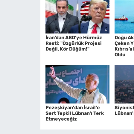
İran’dan ABD’ye Hürmüz
Doğu Ak
Resti: "Özgürlük Projesi
Çeken Y
Değil, Kör Düğüm!"
Kıbrıs’a
Oldu
Pezeşkiyan'dan İsrail'e
Siyonis
Sert Tepki! Lübnan'ı Terk
Lübnan'ı
Etmeyeceğiz