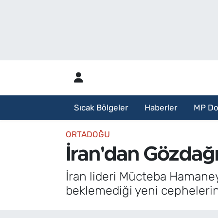
Sıcak Bölgeler
Analiz Haber
Haberler
Röportaj Haber
MP Dosya
Sıcak Bölgeler
Haberler
MP Do
Aylık Bülten
ORTADOĞU
İran'dan Gözdağı
İran lideri Mücteba Haman
beklemediği yeni cephelerin