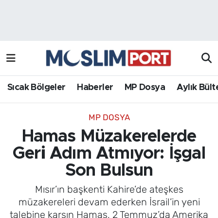
Sıcak Bölgeler
Analiz Haber
Haberler
Röportaj Haber
MP Dosya
Sıcak Bölgeler
Haberler
MP Dosya
Aylık Bült
Aylık Bülten
MP DOSYA
Hamas Müzakerelerde
Geri Adım Atmıyor: İşgal
Son Bulsun
Mısır’ın başkenti Kahire’de ateşkes
müzakereleri devam ederken İsrail’in yeni
talebine karşın Hamas, 2 Temmuz’da Amerika