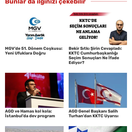
Bunlar da ilginizi çekebilir
MGV’de 51. Dönem Coşkusu:
Bekir Sıtkı Şirin Cevapladı:
Yeni Ufuklara Doğru
KKTC Cumhurbaşkanlığı
Seçim Sonuçları Ne İfade
Ediyor?
AGD ve Hamas kol kola:
AGD Genel Başkanı Salih
İstanbul’da dev program
Turhan’dan KKTC Uyarısı