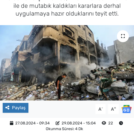
ile de mutabık kaldıkları kararlara derhal
uygulamaya hazır olduklarını teyit etti.
Paylaş
-
+
A
A
27.08.2024 - 09:34
29.08.2024 - 15:04
22
Okunma Süresi: 4 Dk