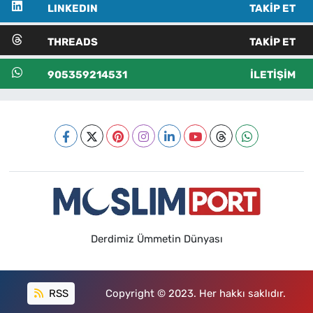
LINKEDIN
TAKIP ET
THREADS
TAKIP ET
905359214531
İLETIŞIM
Derdimiz Ümmetin Dünyası
RSS
Copyright © 2023. Her hakkı saklıdır.