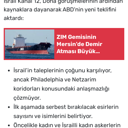
İsrail Kanal 12, Doha görüşmelerinin ardından
kaynaklara dayanarak ABD'nin yeni teklifini
aktardı:
ZIM Gemisinin
Mersin'de Demir
Atması Büyük
Tepkilere Neden Oldu
İsrail’in taleplerinin çoğunu karşılıyor,
ancak Philadelphia ve Netzarim
koridorları konusundaki anlaşmazlığı
çözmüyor.
İlk aşamada serbest bırakılacak esirlerin
sayısını ve isimlerini belirtiyor.
Öncelikle kadın ve İsrailli kadın askerlerin