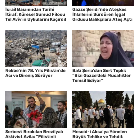
İsrail Basınından Tarihi
Gazze Şeridi’nde Ateşkes
İtiraf: Küresel Sumud Filosu
İhlallerini Sürdüren İşgal
Tel Aviv'in Uykularını Kaçırdı!
Ordusu Balıkçılara Ateş Açtı
Nekbe’nin 78. Yılı: Filistin’de
Batı Şeria’dan Sert Tepki:
Acı ve Direniş Sürüyor
“Bizi Gazze’deki Mücahitler
Temsil Ediyor”
Serbest Bırakılan Brezilyalı
Mescid-i Aksa’ya Yönelen
Aktivist Avila: “Filistinli
Büyük Tehlike ve Tehdit