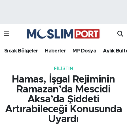
Sıcak Bölgeler
Analiz Haber
Haberler
Röportaj Haber
MP Dosya
Sıcak Bölgeler
Haberler
MP Dosya
Aylık Bült
Aylık Bülten
FILISTIN
Hamas, İşgal Rejiminin
Ramazan’da Mescidi
Aksa’da Şiddeti
Artırabileceği Konusunda
Uyardı