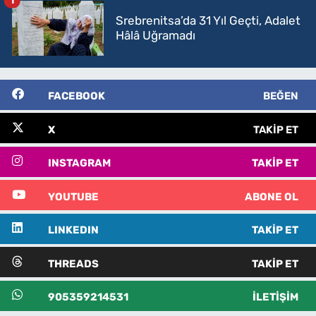
1
Srebrenitsa’da 31 Yıl Geçti, Adalet
Hâlâ Uğramadı
FACEBOOK
BEĞEN
X
TAKIP ET
INSTAGRAM
TAKIP ET
YOUTUBE
ABONE OL
LINKEDIN
TAKIP ET
THREADS
TAKIP ET
905359214531
İLETIŞIM