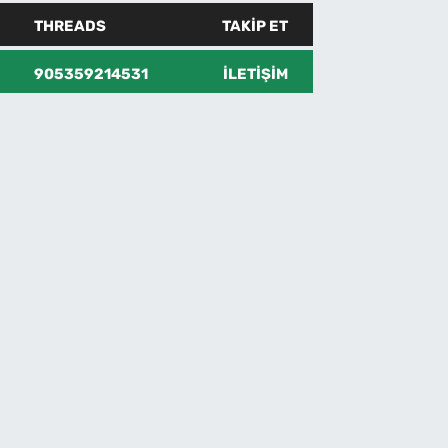
THREADS
TAKIP ET
905359214531
İLETIŞIM