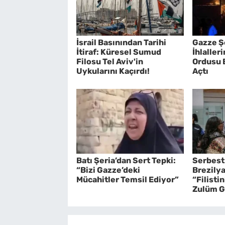
İsrail Basınından Tarihi
Gazze Ş
İtiraf: Küresel Sumud
İhlaller
Filosu Tel Aviv'in
Ordusu B
Uykularını Kaçırdı!
Açtı
Batı Şeria’dan Sert Tepki:
Serbest 
“Bizi Gazze’deki
Brezilya
Mücahitler Temsil Ediyor”
“Filistin
Zulüm G