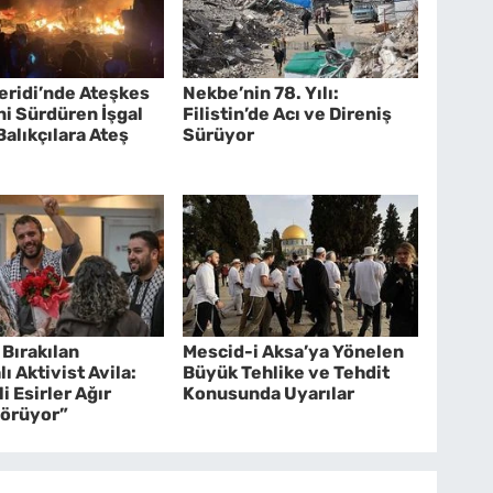
eridi’nde Ateşkes
Nekbe’nin 78. Yılı:
ini Sürdüren İşgal
Filistin’de Acı ve Direniş
alıkçılara Ateş
Sürüyor
Bırakılan
Mescid-i Aksa’ya Yönelen
lı Aktivist Avila:
Büyük Tehlike ve Tehdit
li Esirler Ağır
Konusunda Uyarılar
örüyor”