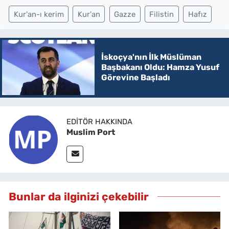
Kur'an-ı kerim
Kur'an
Gazze
Filistin
Hafız
İskoçya'nın İlk Müslüman
Başbakanı Oldu: Hamza Yusuf
Görevine Başladı
EDITÖR HAKKINDA
Muslim Port
Bunlar da ilginizi çekebilir