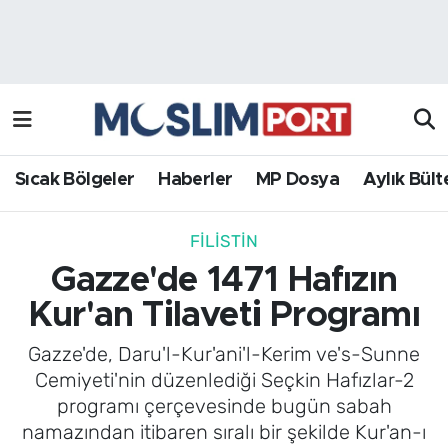
Sıcak Bölgeler
Analiz Haber
Haberler
Röportaj Haber
MP Dosya
Sıcak Bölgeler
Haberler
MP Dosya
Aylık Bült
Aylık Bülten
FILISTIN
Gazze'de 1471 Hafızın
Kur'an Tilaveti Programı
Gazze'de, Daru'l-Kur'ani'l-Kerim ve's-Sunne
Cemiyeti'nin düzenlediği Seçkin Hafızlar-2
programı çerçevesinde bugün sabah
namazından itibaren sıralı bir şekilde Kur'an-ı