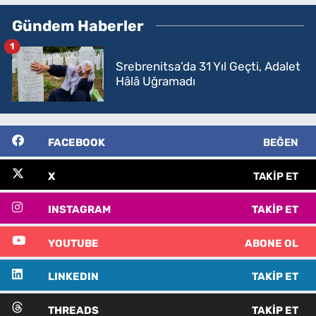
Gündem Haberler
1
Srebrenitsa’da 31 Yıl Geçti, Adalet
Hâlâ Uğramadı
FACEBOOK
BEĞEN
X
TAKIP ET
INSTAGRAM
TAKIP ET
YOUTUBE
ABONE OL
LINKEDIN
TAKIP ET
THREADS
TAKIP ET