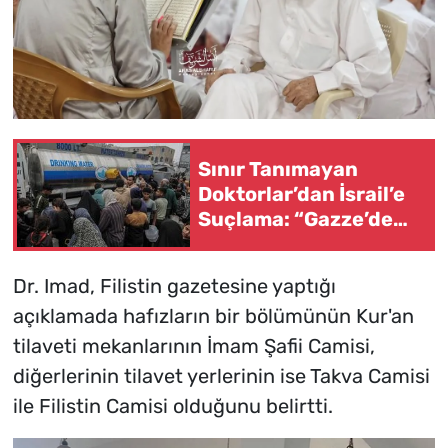
Sınır Tanımayan
Doktorlar’dan İsrail’e
Suçlama: “Gazze’de
Su Silah Olarak
Kullanılıyor”
Dr. Imad, Filistin gazetesine yaptığı
açıklamada hafızların bir bölümünün Kur'an
tilaveti mekanlarının İmam Şafii Camisi,
diğerlerinin tilavet yerlerinin ise Takva Camisi
ile Filistin Camisi olduğunu belirtti.