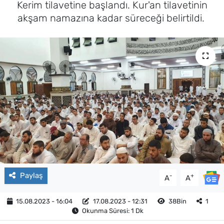
Kerim tilavetine başlandı. Kur'an tilavetinin
akşam namazına kadar süreceği belirtildi.
Paylaş
-
+
A
A
15.08.2023 - 16:04
17.08.2023 - 12:31
38Bin
1
Okunma Süresi: 1 Dk