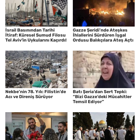
İsrail Basınından Tarihi
Gazze Şeridi’nde Ateşkes
İtiraf: Küresel Sumud Filosu
İhlallerini Sürdüren İşgal
Tel Aviv'in Uykularını Kaçırdı!
Ordusu Balıkçılara Ateş Açtı
Nekbe’nin 78. Yılı: Filistin’de
Batı Şeria’dan Sert Tepki:
Acı ve Direniş Sürüyor
“Bizi Gazze’deki Mücahitler
Temsil Ediyor”