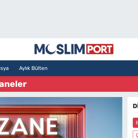
sya
Aylık Bülten
aneler
D