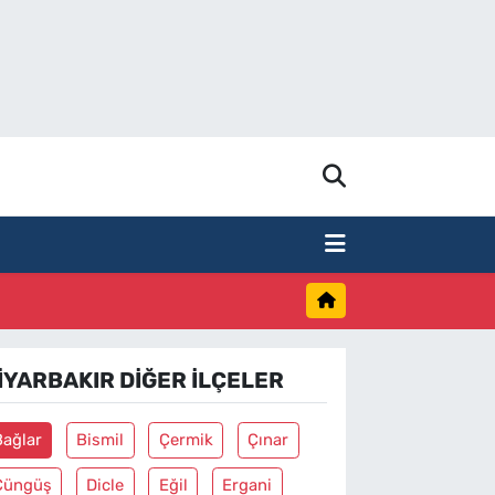
IYARBAKIR DIĞER İLÇELER
Bağlar
Bismil
Çermik
Çınar
Çüngüş
Dicle
Eğil
Ergani