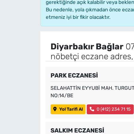
gerektiğinde açık kalabilir veya bekl
Bu nedenle, yola çıkmadan önce eczane
etmeniz iyi bir fikir olacaktır.
Diyarbakır Bağlar
07
nöbetçi eczane adres,
PARK ECZANESİ
SELAHATTİN EYYUBİ MAH. TURGUT 
NO:14/BE
Yol Tarifi Al
0 (412) 234 71 15
SALKIM ECZANESİ