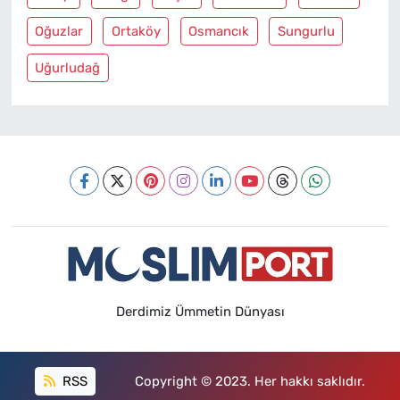
Oğuzlar
Ortaköy
Osmancık
Sungurlu
Uğurludağ
Derdimiz Ümmetin Dünyası
RSS
Copyright © 2023. Her hakkı saklıdır.