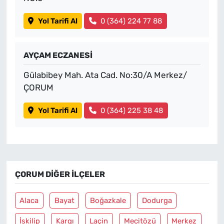
Yol Tarifi Al
0 (364) 224 77 88
AYÇAM ECZANESİ
Gülabibey Mah. Ata Cad. No:30/A Merkez/
ÇORUM
Yol Tarifi Al
0 (364) 225 38 48
ÇORUM DIĞER İLÇELER
Alaca
Bayat
Boğazkale
Dodurga
İskilip
Kargı
Laçin
Mecitözü
Merkez