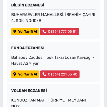
BİLGİN ECZANESİ
BUHARAEVLER MAHALLESİ, İBRAHİM ÇAYIRI
4. SOK, NO:10/B
Yol Tarifi Al
0 (364) 777 05 81
FUNDA ECZANESİ
Bahabey Caddesi, İpek Taksi Lozan Kavşağı -
Hayat ASM yanı
Yol Tarifi Al
0 (364) 221 55 40
VOLKAN ECZANESİ
KUNDUZHAN MAH. HÜRRİYET MEYDANI
NO:6