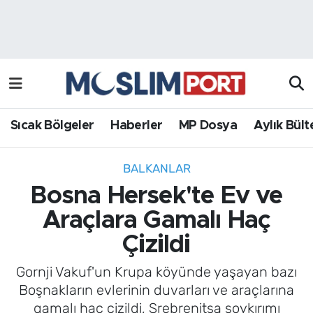
Sıcak Bölgeler
Analiz Haber
Haberler
Röportaj Haber
MP Dosya
Sıcak Bölgeler
Haberler
MP Dosya
Aylık Bült
Aylık Bülten
BALKANLAR
Bosna Hersek'te Ev ve
Araçlara Gamalı Haç
Çizildi
Gornji Vakuf'un Krupa köyünde yaşayan bazı
Boşnakların evlerinin duvarları ve araçlarına
gamalı haç çizildi, Srebrenitsa soykırımı