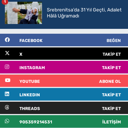
1
Srebrenitsa’da 31 Yıl Geçti, Adalet
Hâlâ Uğramadı
FACEBOOK
BEĞEN
X
TAKIP ET
INSTAGRAM
TAKIP ET
YOUTUBE
ABONE OL
LINKEDIN
TAKIP ET
THREADS
TAKIP ET
905359214531
İLETIŞIM