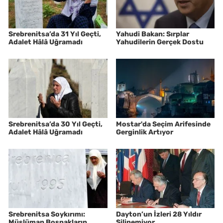
Srebrenitsa’da 31 Yıl Geçti,
Yahudi Bakan: Sırplar
Adalet Hâlâ Uğramadı
Yahudilerin Gerçek Dostu
Srebrenitsa’da 30 Yıl Geçti,
Mostar'da Seçim Arifesinde
Adalet Hâlâ Uğramadı
Gerginlik Artıyor
Srebrenitsa Soykırımı:
Dayton’un İzleri 28 Yıldır
Müslüman Boşnakların
Silinemiyor