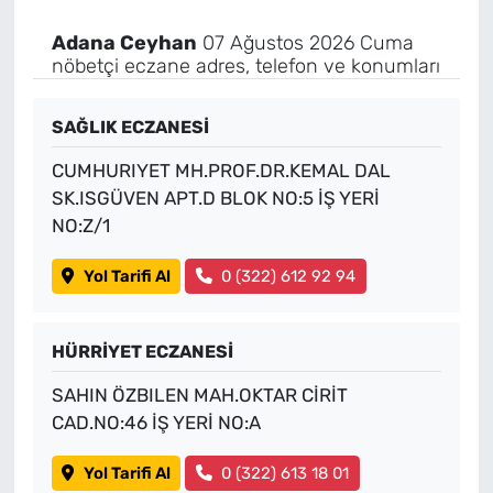
Adana Ceyhan
07 Ağustos 2026 Cuma
nöbetçi eczane adres, telefon ve konumları
SAĞLIK ECZANESİ
CUMHURIYET MH.PROF.DR.KEMAL DAL
SK.ISGÜVEN APT.D BLOK NO:5 İŞ YERİ
NO:Z/1
Yol Tarifi Al
0 (322) 612 92 94
HÜRRİYET ECZANESİ
SAHIN ÖZBILEN MAH.OKTAR CİRİT
CAD.NO:46 İŞ YERİ NO:A
Yol Tarifi Al
0 (322) 613 18 01