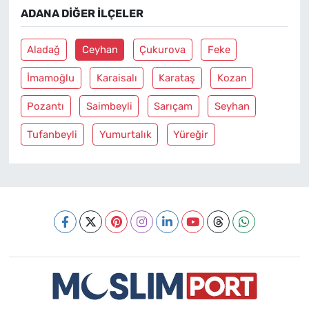
ADANA DIĞER İLÇELER
Aladağ
Ceyhan
Çukurova
Feke
İmamoğlu
Karaisalı
Karataş
Kozan
Pozantı
Saimbeyli
Sarıçam
Seyhan
Tufanbeyli
Yumurtalık
Yüreğir