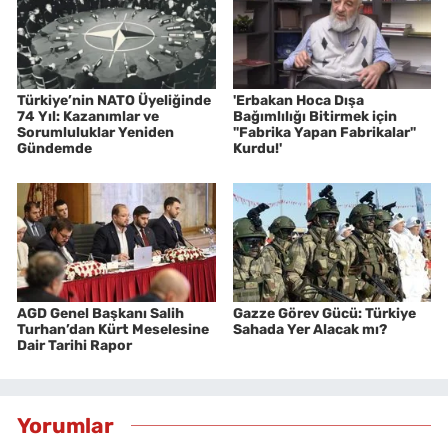
Türkiye’nin NATO Üyeliğinde
'Erbakan Hoca Dışa
74 Yıl: Kazanımlar ve
Bağımlılığı Bitirmek için
Sorumluluklar Yeniden
"Fabrika Yapan Fabrikalar"
Gündemde
Kurdu!'
AGD Genel Başkanı Salih
Gazze Görev Gücü: Türkiye
Turhan’dan Kürt Meselesine
Sahada Yer Alacak mı?
Dair Tarihi Rapor
Yorumlar