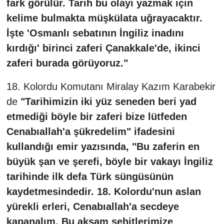
fark görülür. Tarih bu olayı yazmak için
kelime bulmakta müşkülata uğrayacaktır.
İşte 'Osmanlı sebatının İngiliz inadını
kırdığı' birinci zaferi Çanakkale'de, ikinci
zaferi burada görüyoruz."
18. Kolordu Komutanı Miralay Kazım Karabekir
de
"Tarihimizin iki yüz seneden beri yad
etmediği böyle bir zaferi bize lütfeden
Cenabıallah'a şükredelim" ifadesini
kullandığı emir yazısında, "Bu zaferin en
büyük şan ve şerefi, böyle bir vakayı İngiliz
tarihinde ilk defa Türk süngüsünün
kaydetmesindedir. 18. Kolordu'nun aslan
yürekli erleri, Cenabıallah'a secdeye
kapanalım. Bu akşam şehitlerimize