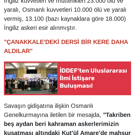
İngiliz kuvvetleri ve müttefikleri 23.000 ölü ve
yaralı, Osmanlı kuvvetleri 10.000 ölü ve yaralı
vermiş, 13.100 (bazı kaynaklara göre 18.000)
İngiliz askeri esir alınmıştır.
"ÇANAKKALE'DEKİ DERSİ BİR KERE DAHA
ALDILAR"
İDDEF’ten Uluslararası
İlmi İstişare
Buluşması!
Savaşın gidişatına ilişkin Osmanlı
Genelkurmayına iletilen bir mesajda,
"Takriben
beş aydan beri kahraman askerlerimizin
kuşatması altındaki Kut'ül Amare'de mahsur