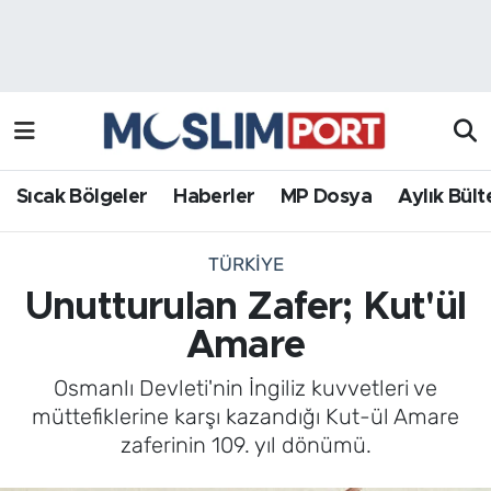
Sıcak Bölgeler
Analiz Haber
Haberler
Röportaj Haber
MP Dosya
Sıcak Bölgeler
Haberler
MP Dosya
Aylık Bült
Aylık Bülten
TÜRKIYE
Unutturulan Zafer; Kut'ül
Amare
Osmanlı Devleti'nin İngiliz kuvvetleri ve
müttefiklerine karşı kazandığı Kut-ül Amare
zaferinin 109. yıl dönümü.