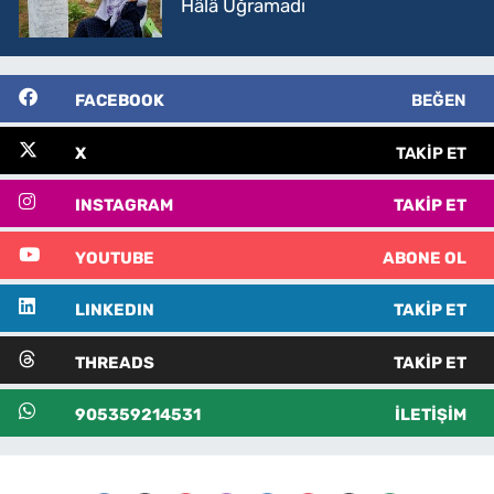
Hâlâ Uğramadı
FACEBOOK
BEĞEN
X
TAKIP ET
INSTAGRAM
TAKIP ET
YOUTUBE
ABONE OL
LINKEDIN
TAKIP ET
THREADS
TAKIP ET
905359214531
İLETIŞIM