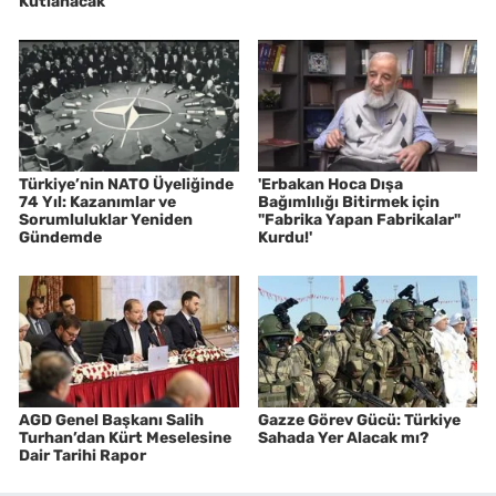
Kutlanacak
Türkiye’nin NATO Üyeliğinde
'Erbakan Hoca Dışa
74 Yıl: Kazanımlar ve
Bağımlılığı Bitirmek için
Sorumluluklar Yeniden
"Fabrika Yapan Fabrikalar"
Gündemde
Kurdu!'
AGD Genel Başkanı Salih
Gazze Görev Gücü: Türkiye
Turhan’dan Kürt Meselesine
Sahada Yer Alacak mı?
Dair Tarihi Rapor