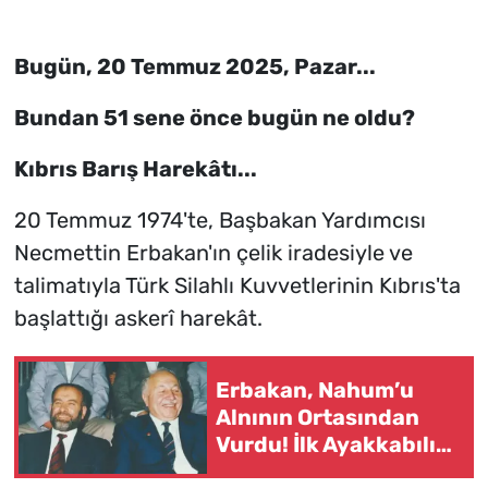
Bugün, 20 Temmuz 2025, Pazar...
Bundan 51 sene önce bugün ne oldu?
Kıbrıs Barış Harekâtı...
20 Temmuz 1974'te, Başbakan Yardımcısı
Necmettin Erbakan'ın çelik iradesiyle ve
talimatıyla Türk Silahlı Kuvvetlerinin Kıbrıs'ta
başlattığı askerî harekât.
Erbakan, Nahum’u
Alnının Ortasından
Vurdu! İlk Ayakkabılı
Protesto Eylemi