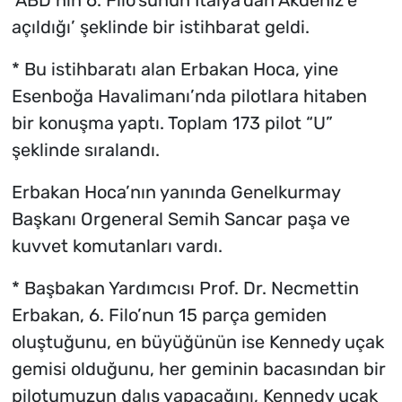
‘ABD’nin 6. Filo’sunun İtalya’dan Akdeniz’e
açıldığı’ şeklinde bir istihbarat geldi.
* Bu istihbaratı alan Erbakan Hoca, yine
Esenboğa Havalimanı’nda pilotlara hitaben
bir konuşma yaptı. Toplam 173 pilot “U”
şeklinde sıralandı.
Erbakan Hoca’nın yanında Genelkurmay
Başkanı Orgeneral Semih Sancar paşa ve
kuvvet komutanları vardı.
* Başbakan Yardımcısı Prof. Dr. Necmettin
Erbakan, 6. Filo’nun 15 parça gemiden
oluştuğunu, en büyüğünün ise Kennedy uçak
gemisi olduğunu, her geminin bacasından bir
pilotumuzun dalış yapacağını, Kennedy uçak