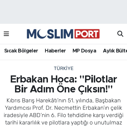
Sıcak Bölgeler
Analiz Haber
Haberler
Röportaj Haber
MP Dosya
Sıcak Bölgeler
Haberler
MP Dosya
Aylık Bült
Aylık Bülten
TÜRKIYE
Erbakan Hoca: "Pilotlar
Bir Adım Öne Çıksın!"
Kıbrıs Barış Harekâtı’nın 51. yılında, Başbakan
Yardımcısı Prof. Dr. Necmettin Erbakan’ın çelik
iradesiyle ABD’nin 6. Filo tehdidine karşı verdiği
tarihi kararlılık ve pilotlara yaptığı o unutulmaz