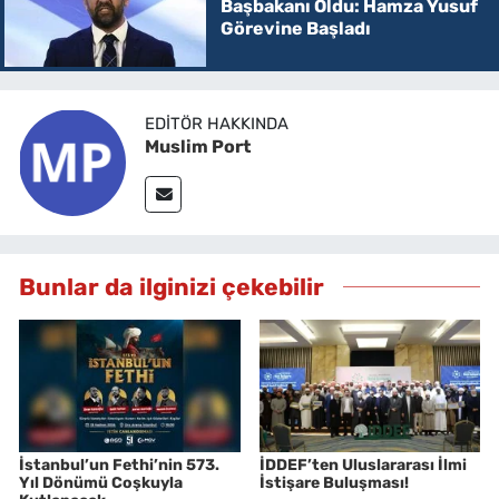
Başbakanı Oldu: Hamza Yusuf
Görevine Başladı
EDITÖR HAKKINDA
Muslim Port
Bunlar da ilginizi çekebilir
İstanbul’un Fethi’nin 573.
İDDEF’ten Uluslararası İlmi
Yıl Dönümü Coşkuyla
İstişare Buluşması!