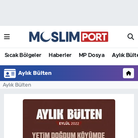
Sıcak Bölgeler
Analiz Haber
Haberler
Röportaj Haber
MP Dosya
Sıcak Bölgeler
Haberler
MP Dosya
Aylık Bült
Aylık Bülten
Aylık Bülten
Aylık Bülten